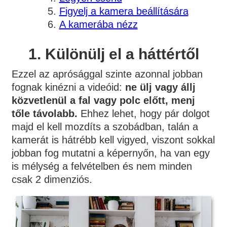
Figyelj a kamera beállítására
A kamerába nézz
1. Különülj el a háttértől
Ezzel az aprósággal szinte azonnal jobban
fognak kinézni a videóid:
ne ülj vagy állj
közvetlenül a fal vagy polc előtt, menj
tőle távolabb.
Ehhez lehet, hogy pár dolgot
majd el kell mozdíts a szobádban, talán a
kamerát is hátrébb kell vigyed, viszont sokkal
jobban fog mutatni a képernyőn, ha van egy
is mélység a felvételben és nem minden
csak 2 dimenziós.