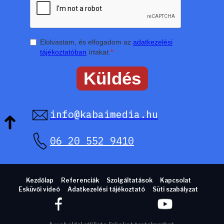
Elolvastam, és elfogadom az
adatkezelési
tájékoztatóban
írtakat.
*
info@kabaimedia.hu
06 20 552 9410
Kezdőlap
Referenciák
Szolgáltatások
Kapcsolat
Esküvői videó
Adatkezelési tájékoztató
Süti szabályzat