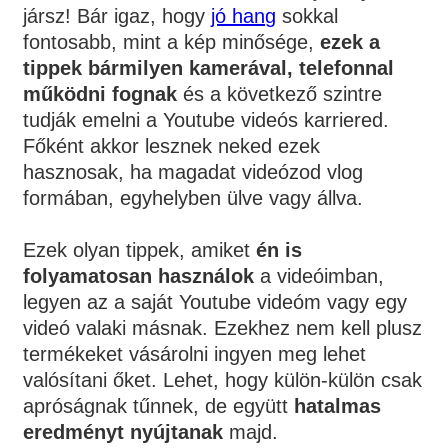
jársz! Bár igaz, hogy
jó hang
sokkal
fontosabb, mint a kép minősége,
ezek a
tippek bármilyen kamerával, telefonnal
működni fognak
és a következő szintre
tudják emelni a Youtube videós karriered.
Főként akkor lesznek neked ezek
hasznosak, ha magadat videózod vlog
formában, egyhelyben ülve vagy állva.
Ezek olyan tippek, amiket
én is
folyamatosan használok
a videóimban,
legyen az a saját Youtube videóm vagy egy
videó valaki másnak. Ezekhez nem kell plusz
termékeket vásárolni ingyen meg lehet
valósítani őket. Lehet, hogy külön-külön csak
apróságnak tűnnek, de együtt
hatalmas
eredményt nyújtanak
majd.