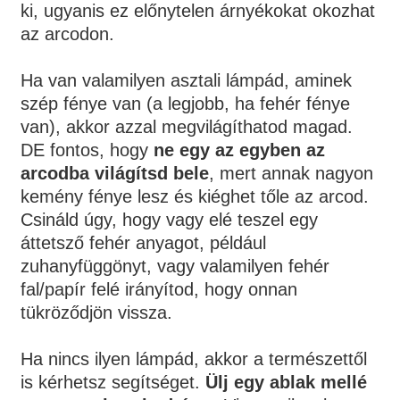
ki, ugyanis ez előnytelen árnyékokat okozhat
az arcodon.
Ha van valamilyen asztali lámpád, aminek
szép fénye van (a legjobb, ha fehér fénye
van), akkor azzal megvilágíthatod magad.
DE fontos, hogy
ne egy az egyben az
arcodba világítsd bele
, mert annak nagyon
kemény fénye lesz és kiéghet tőle az arcod.
Csináld úgy, hogy vagy elé teszel egy
áttetsző fehér anyagot, például
zuhanyfüggönyt, vagy valamilyen fehér
fal/papír felé irányítod, hogy onnan
tükröződjön vissza.
Ha nincs ilyen lámpád, akkor a természettől
is kérhetsz segítséget.
Ülj egy ablak mellé