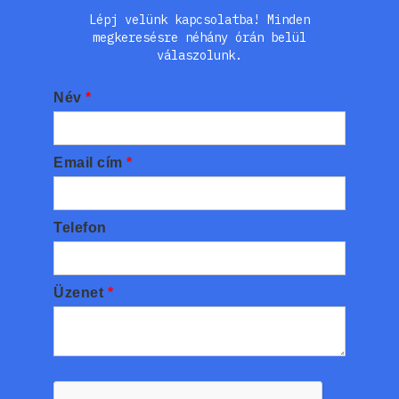
Lépj velünk kapcsolatba! Minden
megkeresésre néhány órán belül
válaszolunk.
Név
*
Email cím
*
Telefon
Üzenet
*