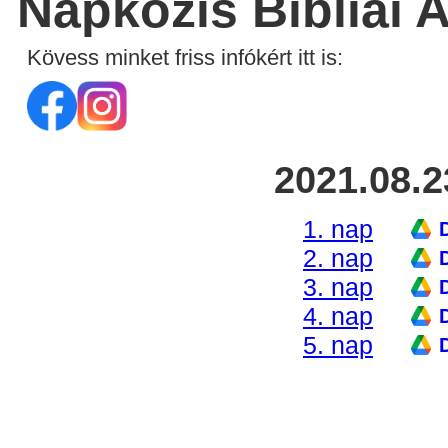
Napközis Bibliai 
Kövess minket friss infókért itt is:
2021.08.2
1. nap
2. nap
3. nap
4. nap
5. nap